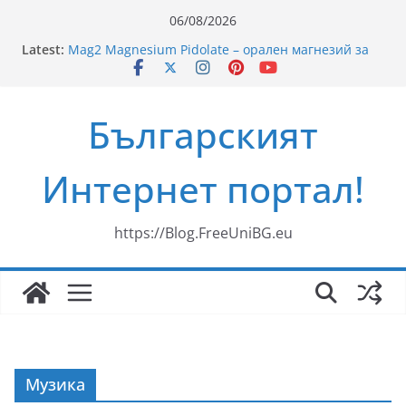
Skip
06/08/2026
to
35 години ЗОРА
Latest:
content
Mag2 Magnesium Pidolate – орален магнезий за
здравето на мускулите, сърцето и нервната
система
Българският
Рецепти за пикник на плажа
Ново риалити превзема българския ефир
„Свекървата“
Интернет портал!
Здравословни Рецепти за Смути
https://Blog.FreeUniBG.eu
Музика