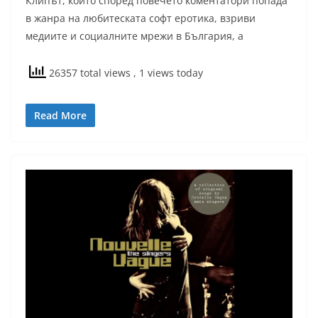
Клипът, който според повечето коментатори попада
в жанра на любитеската софт еротика, взриви
медиите и социалните мрежи в България, а
26357 total views
, 1 views today
Read More