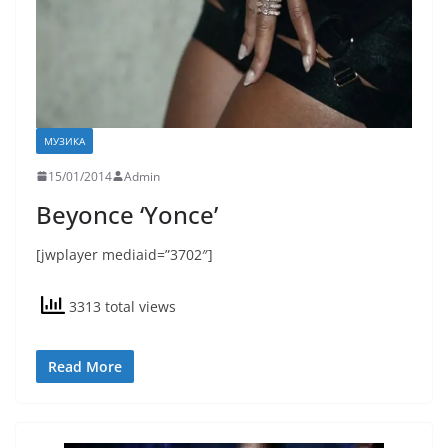
МУЗИКА
15/01/2014
Admin
Beyonce ‘Yonce’
[jwplayer mediaid=”3702″]
3313 total views
Read More