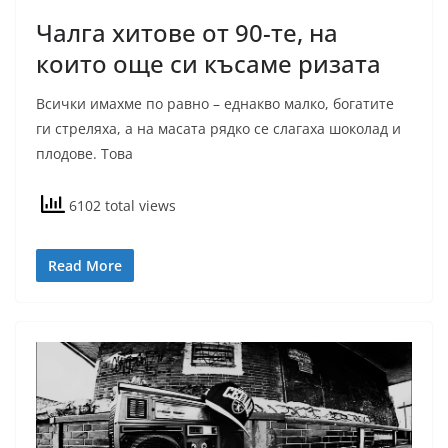
Чалга хитове от 90-те, на
които още си късаме ризата
Всички имахме по равно – еднакво малко, богатите
ги стреляха, а на масата рядко се слагаха шоколад и
плодове. Това
6102 total views
Read More