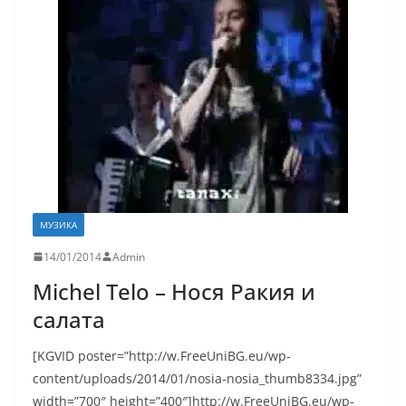
МУЗИКА
14/01/2014
Admin
Michel Telo – Нося Ракия и
салата
[KGVID poster=”http://w.FreeUniBG.eu/wp-
content/uploads/2014/01/nosia-nosia_thumb8334.jpg”
width=”700″ height=”400″]http://w.FreeUniBG.eu/wp-