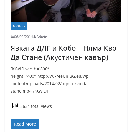
МУЗИКА
06/02/2014
Admin
Явката ДЛГ и Кобо – Няма Кво
Да Стане (Акустичен кавър)
[KGVID width=”800″
height=”400″]http://w.FreeUniBG.eu/wp-
content/uploads/2014/02/nqma-kvo-da-
stane.mp4[/KGVID]
2634 total views
Read More