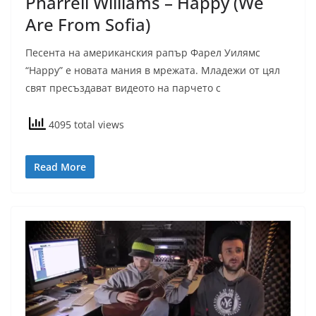
Pharrell Williams – Happy (We
Are From Sofia)
Песента на американския рапър Фарел Уилямс
“Happy” е новата мания в мрежата. Младежи от цял
свят пресъздават видеото на парчето с
4095 total views
Read More