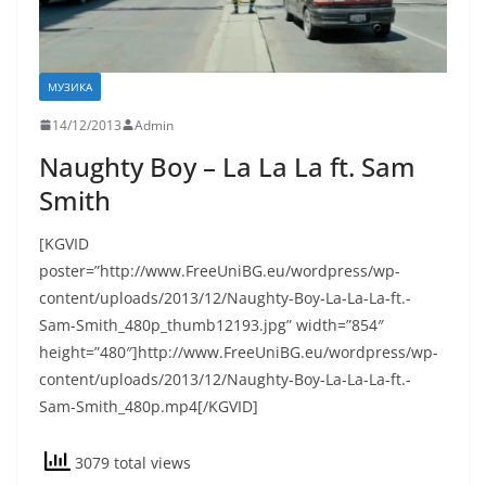
МУЗИКА
14/12/2013
Admin
Naughty Boy – La La La ft. Sam
Smith
[KGVID
poster=”http://www.FreeUniBG.eu/wordpress/wp-
content/uploads/2013/12/Naughty-Boy-La-La-La-ft.-
Sam-Smith_480p_thumb12193.jpg” width=”854″
height=”480″]http://www.FreeUniBG.eu/wordpress/wp-
content/uploads/2013/12/Naughty-Boy-La-La-La-ft.-
Sam-Smith_480p.mp4[/KGVID]
3079 total views