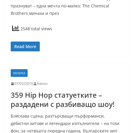
празнуват – една мечта по-малко: The Chemical
Brothers минаха и през
2548 total views
Read More
МУЗИКА
07/02/2016
Admin
359 Hip Hop статуетките –
раздадени с разбиващо шоу!
Бляскава сцена, разтърсващи пърформанси,
дебютни хитове и легендари изпълнители – на този
фон, за четвърта поредна година, българските хип