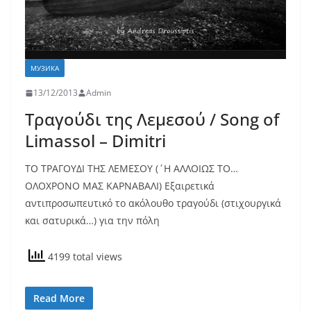
МУЗИКА
13/12/2013
Admin
Τραγούδι της Λεμεσού / Song of
Limassol – Dimitri
ΤΟ ΤΡΑΓΟΥΔΙ ΤΗΣ ΛΕΜΕΣΟΥ (΄Η ΑΛΛΟΙΩΣ ΤΟ…
ΟΛΟΧΡΟΝΟ ΜΑΣ ΚΑΡΝΑΒΑΛΙ) Εξαιρετικά
αντιπροσωπευτικό το ακόλουθο τραγούδι (στιχουργικά
και σατυρικά…) για την πόλη
4199 total views
Read More