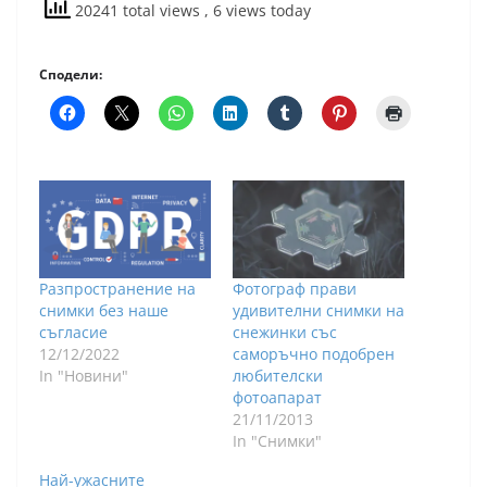
20241 total views
, 6 views today
Сподели:
Разпространение на
Фотограф прави
снимки без наше
удивителни снимки на
съгласие
снежинки със
12/12/2022
саморъчно подобрен
In "Новини"
любителски
фотоапарат
21/11/2013
In "Снимки"
Най-ужасните