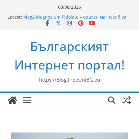
Skip
08/08/2026
to
Latest:
Mag2 Magnesium Pidolate – орален магнезий за
content
здравето на мускулите, сърцето и нервната
система
Рецепти за пикник на плажа
Българският
Ново риалити превзема българския ефир
„Свекървата“
Здравословни Рецепти за Смути
Интернет портал!
35 години ЗОРА
https://Blog.FreeUniBG.eu