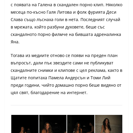
с появата на Галена в скандален порно клип. Няколко
месеца по-късно Галя Литова и фолк фурията Деси
Слава също лъснаха голи в нета. Последният случай
в мрежата, който разбуни духовете, беше със
скандалното порно филмче на бившата адреналинка
Яна.
Тогава из медиите отново се появи на преден план
въпросът, дали пък звездите сами не публикуват
скандалните снимки и клипове с цел реклама, както в
Щатите попитаха Памела Андерсън и Томи Лий
преди години, чийто домашно порно беше видяно от
цял свят, благодарение на интернет.