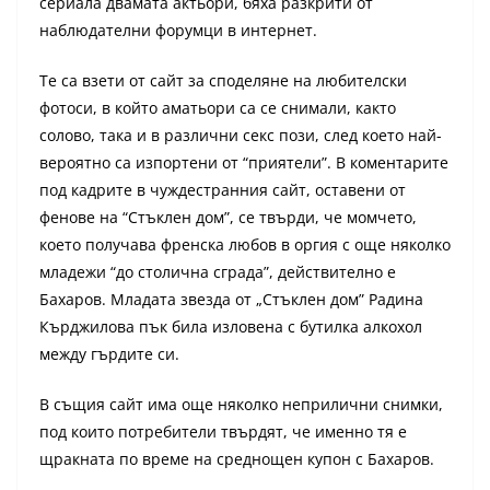
сериала двамата актьори, бяха разкрити от
наблюдателни форумци в интернет.
Те са взети от сайт за споделяне на любителски
фотоси, в който аматьори са се снимали, както
солово, така и в различни секс пози, след което най-
вероятно са изпортени от “приятели”. В коментарите
под кадрите в чуждестранния сайт, оставени от
фенове на “Стъклен дом”, се твърди, че момчето,
което получава френска любов в оргия с още няколко
младежи “до столична сграда”, действително е
Бахаров. Младата звезда от „Стъклен дом” Радина
Кърджилова пък била изловена с бутилка алкохол
между гърдите си.
В същия сайт има още няколко неприлични снимки,
под които потребители твърдят, че именно тя е
щракната по време на среднощен купон с Бахаров.