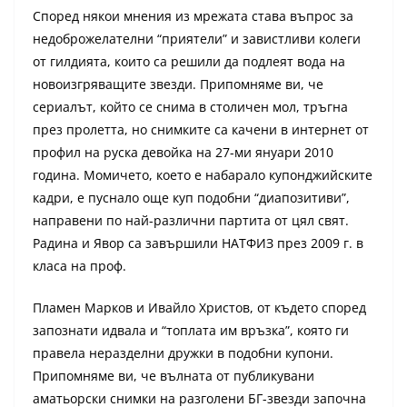
Според някои мнения из мрежата става въпрос за
недоброжелателни “приятели” и завистливи колеги
от гилдията, които са решили да подлеят вода на
новоизгряващите звезди. Припомняме ви, че
сериалът, който се снима в столичен мол, тръгна
през пролетта, но снимките са качени в интернет от
профил на руска девойка на 27-ми януари 2010
година. Момичето, което е набарало купонджийските
кадри, е пуснало още куп подобни “диапозитиви”,
направени по най-различни партита от цял свят.
Радина и Явор са завършили НАТФИЗ през 2009 г. в
класа на проф.
Пламен Марков и Ивайло Христов, от където според
запознати идвала и “топлата им връзка”, която ги
правела неразделни дружки в подобни купони.
Припомняме ви, че вълната от публикувани
аматьорски снимки на разголени БГ-звезди започна