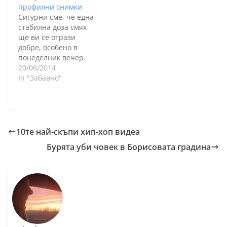
профилни снимки
Сигурни сме, че една
стабилна доза смях
ще ви се отрази
добре, особено в
понеделник вечер.
Когато заговорим за
20/06/2014
Русия няколко
In "Забавно"
асоциации изникват
на преден план.
Веднага се сещаме за
красивите рускини,
които както видяхме
10те най-скъпи хип-хоп видеа
се нареждат на 4та
Бурята уби човек в Борисовата градина
позиция в класацията
на най-сексапилните
националности в
света. В последно
време обаче…