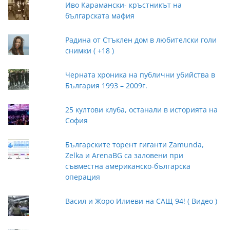
Иво Карамански- кръстникът на
българската мафия
Радина от Стъклен дом в любителски голи
снимки ( +18 )
Черната хроника на публични убийства в
България 1993 – 2009г.
25 култови клуба, останали в историята на
София
Българските торент гиганти Zamunda,
Zelka и ArenaBG са заловени при
съвместна американско-българска
операция
Васил и Жоро Илиеви на САЩ 94! ( Видео )