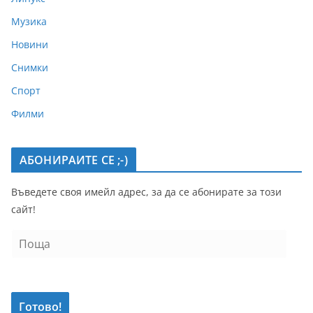
Музика
Новини
Снимки
Спорт
Филми
АБОНИРАИТЕ СЕ ;-)
Въведете своя имейл адрес, за да се абонирате за този
сайт!
П
о
щ
а
Готово!