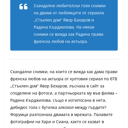
Скандални любителски голи снимки
на двама от любимците от сериала
„
Стъклен дом
” Явор Бахаров и
Радина Кърджилова. На някои
снимки се вижда как Радина прави
френска любов на актьора.
Скандални снимки, на които се вижда как дама прави
френска любов на актьора от култовия сериал по бТВ
„Стъклен дом” Явор Бехаров, лъснаха в сайт за
споделяне на фотоси, а партньорката му във филма –
Радина Кърджилова, също е изтипосана в нета,
дибидюс гола с бутилка алкохол между гърдите?
Форумци разпознаха двамата в мрежата. Палавите
фотографии на Хари и Сиана, както се казват в