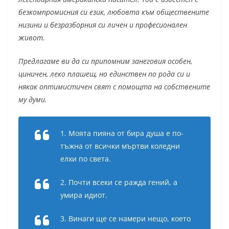
безкомпромисния си език, любовта към обществените
низини и безразборния си личен и професионален
живот.
Предлагаме ви да си припомним занеговия особен,
циничен, леко плашещ, но единствен по рода си и
някак оптимистичен свят с помощта на собствените
му думи.
1. Моята пияна от бира душа е по-
тъжна от всички мъртви коледни
елхи по света.
2. Почти всеки се ражда гений, а
умира идиот.
3. Винаги ще се намери нещо, което