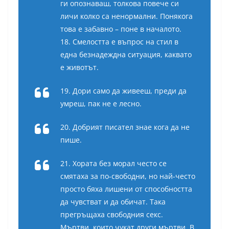
ги опознаваш, толкова повече си
личи колко са ненормални. Понякога
това е забавно – поне в началото.
18. Смелостта е въпрос на стил в
една безнадеждна ситуация, каквато
е животът.
19. Дори само да живееш, преди да
умреш, пак не е лесно.
20. Добрият писател знае кога да не
пише.
21. Хората без морал често се
смятаха за по-свободни, но най-често
просто бяха лишени от способността
да чувстват и да обичат. Така
прегръщаха свободния секс.
Мъртви, които чукат други мъртви. В