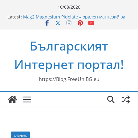
Skip
10/08/2026
to
Latest:
Mag2 Magnesium Pidolate – орален магнезий за
content
здравето на мускулите, сърцето и нервната
система
Рецепти за пикник на плажа
Българският
Ново риалити превзема българския ефир
„Свекървата“
Здравословни Рецепти за Смути
Интернет портал!
35 години ЗОРА
https://Blog.FreeUniBG.eu
ЗАБАВНО