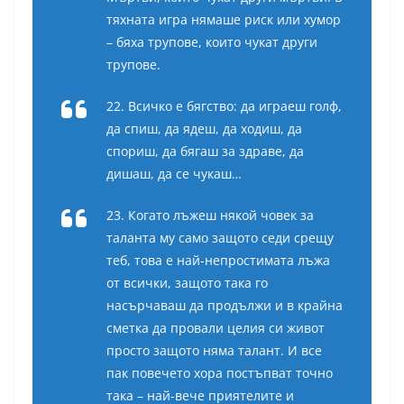
тяхната игра нямаше риск или хумор
– бяха трупове, които чукат други
трупове.
22. Всичко е бягство: да играеш голф,
да спиш, да ядеш, да ходиш, да
спориш, да бягаш за здраве, да
дишаш, да се чукаш…
23. Когато лъжеш някой човек за
таланта му само защото седи срещу
теб, това е най-непростимата лъжа
от всички, защото така го
насърчаваш да продължи и в крайна
сметка да провали целия си живот
просто защото няма талант. И все
пак повечето хора постъпват точно
така – най-вече приятелите и