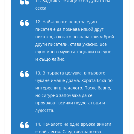
11. Задникът е лицето на душата на
секса.
12. Най-лошото нещо за един
писател е да познава някой друг
писател, а когато познава голям брой
други писатели, става ужасно. Все
едно много мухи са кацнали на едно
и също лайно.
13. В първата целувка, в първото
чукане имаше драма. Хората бяха по-
интересни в началото. После бавно,
но сигурно започваха да се
проявяват всички недостатъци и
лудостта.
14. Началото на една връзка винаги
е най-лесно. След това започват