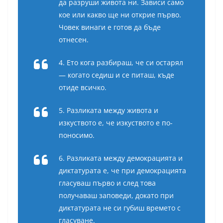
да разруши живота ни. Зависи само
кое или какво ще ни открие първо.
Човек винаги е готов да бъде
отнесен.
4. Ето кога разбираш, че си остарял
— когато седиш и се питаш, къде
отиде всичко.
5. Разликата между живота и
изкуството е, че изкуството е по-
поносимо.
6. Разликата между демокрацията и
диктатурата е, че при демокрацията
гласуваш първо и след това
получаваш заповеди, докато при
диктатурата не си губиш времето с
гласуване.