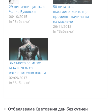
29 цинични цитата от
50 цитата за
Чарлс Буковски
щастието, които ще
06/10/2015
променят начина ви
In "Забавно"
на мислене
26/11/2013
In "Забавно"
36 съвета за мъже.
№14 и №36 са
изключително важни
02/09/2017
In "Забавно"
Отбелязваме Световния ден без сутиен