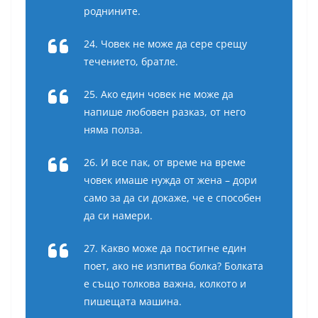
роднините.
24. Човек не може да сере срещу
течението, братле.
25. Ако един човек не може да
напише любовен разказ, от него
няма полза.
26. И все пак, от време на време
човек имаше нужда от жена – дори
само за да си докаже, че е способен
да си намери.
27. Какво може да постигне един
поет, ако не изпитва болка? Болката
е също толкова важна, колкото и
пишещата машина.