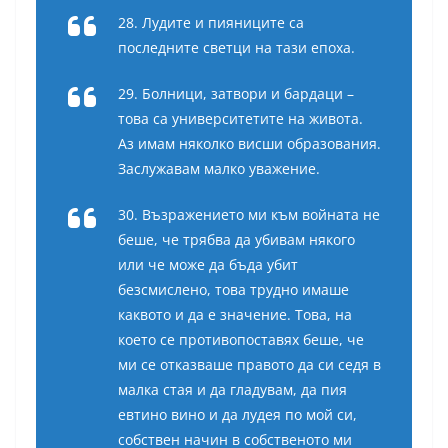
28. Лудите и пияниците са
последните светци на тази епоха.
29. Болници, затвори и бардаци –
това са университетите на живота.
Аз имам няколко висши образования.
Заслужавам малко уважение.
30. Възражението ми към войната не
беше, че трябва да убивам някого
или че може да бъда убит
безсмислено, това трудно имаше
каквото и да е значение. Това, на
което се противопоставях беше, че
ми се отказваше правото да си седя в
малка стая и да гладувам, да пия
евтино вино и да лудея по мой си,
собствен начин в собственото ми