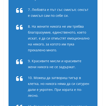
7. Любовта е път със смисъл; сексът
е смисъл сам по себе си.
8. На жените никога не им трябва
благоразумие, единственото, което
искат, е да си отмъстят емоционално
на някого, за когото им пука
прекалено много.
9. Красивите мисли и красивите
жени никога не се задържат.
10. Можеш да затвориш тигър в
клетка, но никога няма да си сигурен
дали е укротен. При хората е по-
лесно.