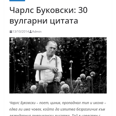
Чарлс Буковски: 30
вулгарни цитата
13/10/2014
Admin
Чарлс Буковски – поет, циник, пропаднал тип и икона –
едва ли има човек, който да изпитва безразличие към
легендарния американски писател. Той е известен с