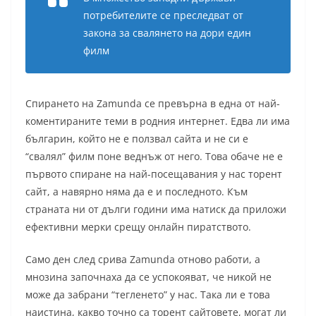
потребителите се преследват от
закона за свалянето на дори един
филм
Спирането на Zamunda се превърна в една от най-
коментираните теми в родния интернет. Eдва ли има
българин, който не е ползвал сайта и не си е
“свалял” филм поне веднъж от него. Това обаче не е
първото спиране на най-посещавания у нас торент
сайт, а навярно няма да е и последното. Към
страната ни от дълги години има натиск да приложи
ефективни мерки срещу онлайн пиратството.
Само ден след срива Zamunda отново работи, а
мнозина започнаха да се успокояват, че никой не
може да забрани “тегленето” у нас. Така ли е това
наистина, какво точно са торент сайтовете, могат ли