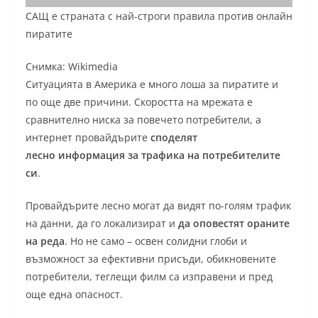
САЩ е страната с най-строги правила против онлайн
пиратите
Снимка: Wikimedia
Ситуацията в Америка е много лоша за пиратите и
по още две причини. Скоростта на мрежата е
сравнително ниска за повечето потребители, а
интернет провайдърите
споделят
лесно
информация за трафика на потребителите
си
.
Провайдърите лесно могат да видят по-голям трафик
на данни, да го локализират и
да оповестят ораните
на реда
. Но не само – освен солидни глоби и
възможност за ефективни присъди, обикновените
потребители, теглещи филм са изправени и пред
още една опасност.