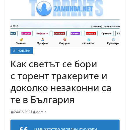
ИТ НОВИНИ
Как светът се бори
с торент тракерите и
доколко незаконни са
те в България
24/02/2021
Admin
В множество западни държави