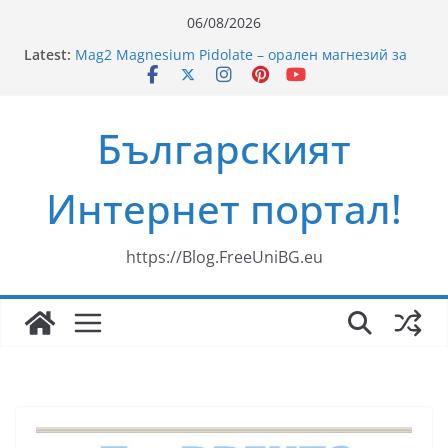
Skip
06/08/2026
to
35 години ЗОРА
Latest:
Mag2 Magnesium Pidolate – орален магнезий за
content
здравето на мускулите, сърцето и нервната
система
Рецепти за пикник на плажа
Българският
Ново риалити превзема българския ефир
„Свекървата“
Здравословни Рецепти за Смути
Интернет портал!
https://Blog.FreeUniBG.eu