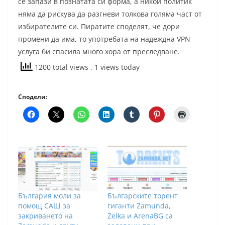
се запази в познатата си форма, а никой политик
няма да рискува да разгневи толкова голяма част от
избирателите си. Пиратите споделят, че дори
промени да има, то употребата на надеждна VPN
услуга би спасила много хора от преследване.
1200 total views
, 1 views today
Сподели:
България моли за
Българските торент
помощ САЩ за
гиганти Zamunda,
закриването на
Zelka и ArenaBG са