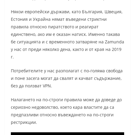
Някои европейски държави, като България, Швеция,
Естония и Украйна нямат въведени стриктни
правила относно пиратството и реагират
единствено, ако им е оказан натиск. Именно такава
бе ситуацията и с временното затваряне на Zamunda
у нас от преди няколко дена, както и от края на 2019
г.
Потребителите у нас разполагат с по-голяма свобода
и поне засега могат да свалят и качват съдържание,
без да ползват VPN.
Налагането на по-строги правила може да доведе до
сериозно недоволство, което кара властите да са
предпазливи относно въвеждането на по-строги
рестрикции.