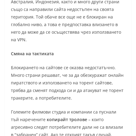
Австралия, Индонезия, както и много други страни
също са направили сайта недостъпен на своята
територия. Той обаче все още не е блокиран на
глобално ниво, а това е предпоставка влизането в
него да може да се осъществява чрез използването
на VPN.
Смяна на тактиката
Блокирането на сайтове се оказва недостатъчно.
Много страни решават, че за да обезкуражат онлайн
пиратството и използването на торент сайтове,
трябва да сменят подхода си и да атакуват не торент
тракерите, а потребителите.
Големите филмови студиа и компании са пуснали
тъй наречените
копирайт тролове
– които
агресивно следят потребителите дали не са влизали
в “забранен” сайт. Ако те открият такъв случай,