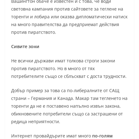
Вашингтон обаче е известен и с това, че води
световна кампания против сайтовете за теглене на
торенти и лобира или оказва дипломатически натиск
на много правителства да предприемат действия
против пиратството.
Сивите зони
Не всички държави имат толкова строги закони
против пиратството. Но в много от тях
потребителите също се сблъскват с доста трудности.
Добър пример за това са по-либералните от САЩ
страни – Германия и Канада. Макар там тегленето на
торенти да не е поставено напълно извън закона,
обикновените потребители също са застрашени от
редица неприятности.
Интернет провайдърите имат много
по-голям