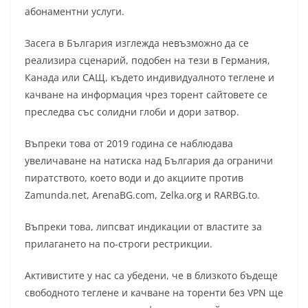
абонаментни услуги.
Засега в България изглежда невъзможно да се
реализира сценарий, подобен на тези в Германия,
Канада или САЩ, където индивидуалното теглене и
качване на информация чрез торент сайтовете се
преследва със солидни глоби и дори затвор.
Въпреки това от 2019 година се наблюдава
увеличаване на натиска над България да ограничи
пиратството, което води и до акциите против
Zamunda.net, ArenaBG.com, Zelka.org и RARBG.to.
Въпреки това, липсват индикации от властите за
прилагането на по-строги рестрикции.
Активистите у нас са убедени, че в близкото бъдеще
свободното теглене и качване на торенти без VPN ще