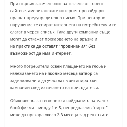
При първия засечен опит за теглене от торент
сайтове, американските интернет провайдъри
пращат предупредително писмо. При повторно
нарушение те спират интернета на потребителя и го
слагат в черен списък. Така други компании също
могат да откажат прокарването на връзка и
на
практика да оставят “провинения” без
възможност да има интернет
.
Много потребители освен плащането на глоба и
излежаването на
няколко месеца затвор
са
задължавани и да участват в антипиратски
кампании след изтичането на присъдите си.
Обикновено, за тегленето и сийдването на малък
брой филми – между 1 и 5, непредпазлив “пират”
може да прекара около 2-3 месеца зад решетките.