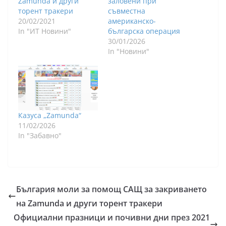
Zamunda и други
заловени при
торент тракери
съвместна
20/02/2021
американско-
In "ИТ Новини"
българска операция
30/01/2026
In "Новини"
Казуса „Zamunda“
11/02/2026
In "Забавно"
България моли за помощ САЩ за закриването
на Zamunda и други торент тракери
Официални празници и почивни дни през 2021