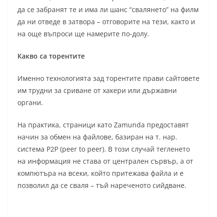
да се забранят те и има ли шанс “свалянето” на филм
да ни отведе в затвора – отговорите на тези, както и
на още въпроси ще намерите по-долу.
Какво са торентите
Именно технологията зад торентите прави сайтовете
им трудни за сриване от хакери или държавни
органи.
На практика, страници като Zamunda предоставят
начин за обмен на файлове, базиран на т. нар.
система P2P (peer to peer). В този случай тегленето
на информация не става от централен сървър, а от
компютъра на всеки, който притежава файла и е
позволил да се сваля – тъй нареченото сийдване.