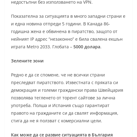
недостъпни без използването на VPN.
Показателна за ситуацията в много западни страни е
и една новина отпреди 5 години. В Канада 86-
годишна жена е обвинена в пиратство, защото от
нейният IP адрес “незаконно” е била свалена екшън
играта Metro 2033. Глобата –
5000 долара
.
Зелените зони
Редно е да се спомене, че не всички страни
преследват пиратството. Известната с пряката си
демокрация и големи граждански права Швейцария
позволява тегленето от торент сайтове за лична
употреба. Полша и Испания също гарантират
правото на гражданите си да свалят информация,
стига да не я ползват с комерсиални цели.
Как може да се развие ситуацията в България