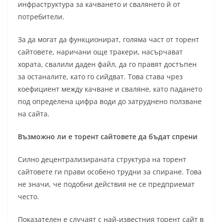
инфраструктура за качването и свалянето й от
потребители.
За да могат да функционират, голяма част от торент
сайтовете, наричани още тракери, насърчават
хората, свалили даден файл, да го правят достъпен
за останалите, като го сийдват. Това става чрез
коефициент между качване и сваляне, като падането
под определена цифра води до затруднено ползване
на сайта.
Възможно ли е торент сайтовете да бъдат спрени
Силно децентрализираната структура на торент
сайтовете ги прави особено трудни за спиране. Това
не значи, че подобни действия не се предприемат
често.
Показателен е случаят с най-известния торент сайт в