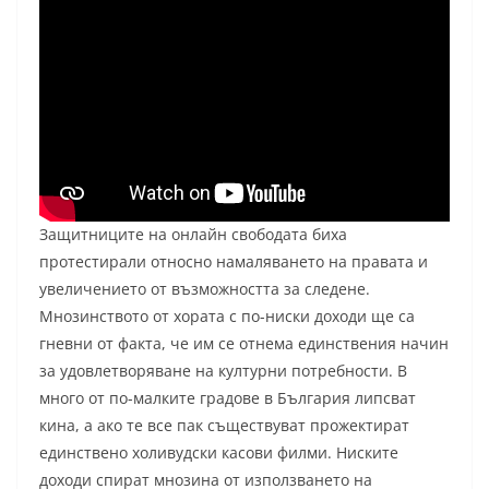
Защитниците на онлайн свободата биха
протестирали относно намаляването на правата и
увеличението от възможността за следене.
Мнозинството от хората с по-ниски доходи ще са
гневни от факта, че им се отнема единствения начин
за удовлетворяване на културни потребности. В
много от по-малките градове в България липсват
кина, а ако те все пак съществуват прожектират
единствено холивудски касови филми. Ниските
доходи спират мнозина от използването на