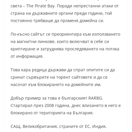
света – The Pirate Bay. Поради непрестанни атаки от
страна на държавните органи преди години, той
постоянно трябваше да променя домейна си.
По-късно сайтът се преориентира към използването
на магнитни линкове, които включват в себе си
криптиране и затруднява проследяването на потока
от информация.
Това кара редица държави да спрат опитите си да
сринат сървърите на торент сайтовете и да се
насочат към блокирането на домейните им.
Добър пример за това е българският RARBG.
Стартирал през 2008 година, днес влизането в него е
блокирано от територията на България.
САЩ, Великобритания, страните от ЕС, Индия,