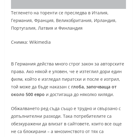
Тегленето на торенти се преследва в Италия,
Германия, Франция, Великобритания, Ирландия,
Португалия, Латвия и Финландия
Снимка: Wikimedia
В Германия действа много строг закон за авторските
права. Ако някой е уловен, че е изтеглил дори един
филм, който е изгледал пиратски и после е изтрил,
той може да бъде наказан с
глоба, започваща от
около 500 евро
и достигаща до няколко хиляди.
Обжалването ред съда също е трудно и свързано с
допълнителни разходи. Така потребителите са
обезкуражени да влизат в сайтовете, които все още
не са блокирани – а мнозинството от тях са