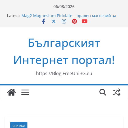
Skip
06/08/2026
to
Latest:
Mag2 Magnesium Pidolate – орален магнезий за
content
здравето на мускулите, сърцето и нервната
система
Рецепти за пикник на плажа
Българският
Ново риалити превзема българския ефир
„Свекървата“
Здравословни Рецепти за Смути
Интернет портал!
35 години ЗОРА
https://Blog.FreeUniBG.eu
СНИМКИ