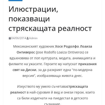
Илюстрации,
показващи
стряскащата реалност
04/06/2014
Admin
Мексиканският художник
Хосе Родолфо Лоаиза
Онтиверос
(Jose Rodolfo Loaiza Ontiveros) се
вдъхновява от поп културата, модата, анимацията и
филмите на ужасите. Героите му напускат
приказния
свят на Дисни
, за да разкрият една “по-модерна
версия”, изобразяваща живота днес.
Изкуството му умело съчетава
стряскащата
реалност
в най-суровия й вид и онези герои, които
са били издигнати на пиедестал в детското
съзнание.