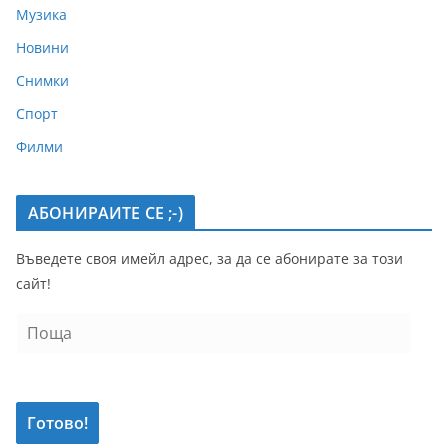
Музика
Новини
Снимки
Спорт
Филми
АБОНИРАИТЕ СЕ ;-)
Въведете своя имейл адрес, за да се абонирате за този
сайт!
П
о
щ
а
Готово!