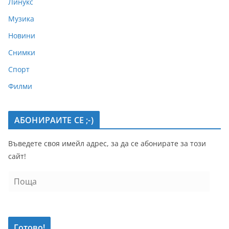
Линукс
Музика
Новини
Снимки
Спорт
Филми
АБОНИРАИТЕ СЕ ;-)
Въведете своя имейл адрес, за да се абонирате за този
сайт!
П
о
щ
а
Готово!