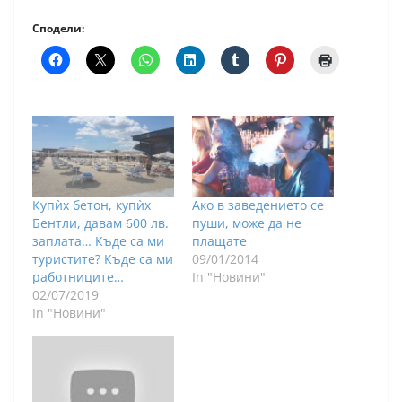
Сподели:
Купѝх бетон, купѝх
Ако в заведението се
Бентли, давам 600 лв.
пуши, може да не
заплата… Къде са ми
плащате
туристите? Къде са ми
09/01/2014
работниците…
In "Новини"
02/07/2019
In "Новини"