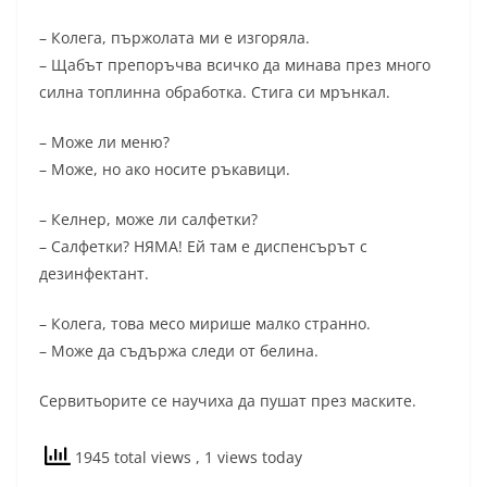
– Колега, пържолата ми е изгоряла.
– Щабът препоръчва всичко да минава през много
силна топлинна обработка. Стига си мрънкал.
– Може ли меню?
– Може, но ако носите ръкавици.
– Келнер, може ли салфетки?
– Салфетки? НЯМА! Ей там е диспенсърът с
дезинфектант.
– Колега, това месо мирише малко странно.
– Може да съдържа следи от белина.
Сервитьорите се научиха да пушат през маските.
1945 total views
, 1 views today