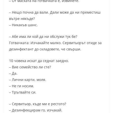
– От маската на готвачката е, извинете.
– Нещо почна да вали. Дали може да ни преместиш
вътре някъде?
– Никакъв шанс.
– Абе има ли кой да ни обслужи тук бе?
Готвачката: Изчакайте малко. Сервитьорът отиде за
дезинфектант до складовете, че свърши.
10 човека искат да седнат заедно.
– Вие семейство ли сте?
– Да.
– Лични карти, моля.
– Не ги носим.
– Тръгвайте си.
– Сервитьор, къде ми е рестото?
– Дезинфекцирам го, изчакай.