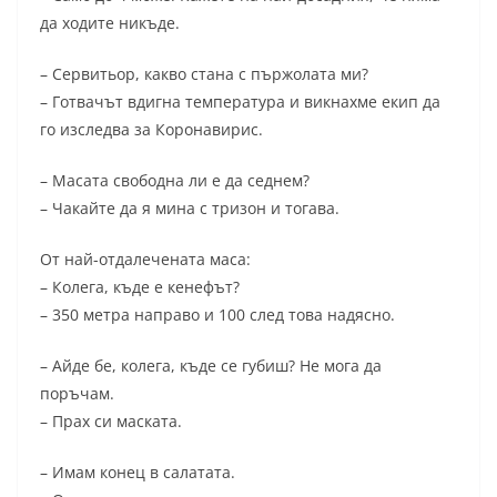
да ходите никъде.
– Сервитьор, какво стана с пържолата ми?
– Готвачът вдигна температура и викнахме екип да
го изследва за Коронавирис.
– Масата свободна ли е да седнем?
– Чакайте да я мина с тризон и тогава.
От най-отдалечената маса:
– Колега, къде е кенефът?
– 350 метра направо и 100 след това надясно.
– Айде бе, колега, къде се губиш? Не мога да
поръчам.
– Прах си маската.
– Имам конец в салатата.