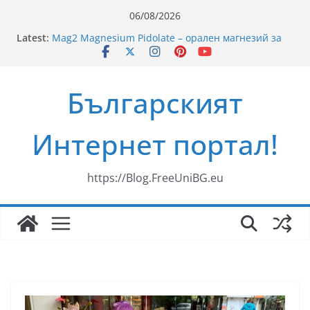
Skip
06/08/2026
to
Latest:
Mag2 Magnesium Pidolate – орален магнезий за
content
здравето на мускулите, сърцето и нервната
система
Рецепти за пикник на плажа
Българският
Ново риалити превзема българския ефир
„Свекървата“
Здравословни Рецепти за Смути
Интернет портал!
35 години ЗОРА
https://Blog.FreeUniBG.eu