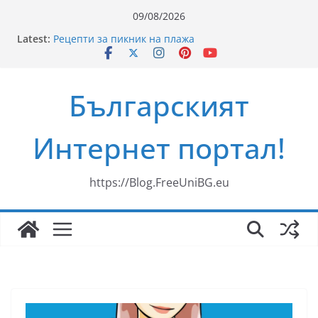
Skip
09/08/2026
to
Latest:
Рецепти за пикник на плажа
content
Ново риалити превзема българския ефир
„Свекървата“
Здравословни Рецепти за Смути
Българският
35 години ЗОРА
Mag2 Magnesium Pidolate – орален магнезий за
здравето на мускулите, сърцето и нервната
Интернет портал!
система
https://Blog.FreeUniBG.eu