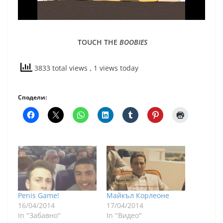
TOUCH THE
BOOBIES
3833 total views
, 1 views today
Сподели:
Penis Game!
Майкъл Корлеоне
16/04/2014
17/04/2014
In "Забавно"
In "Видео"