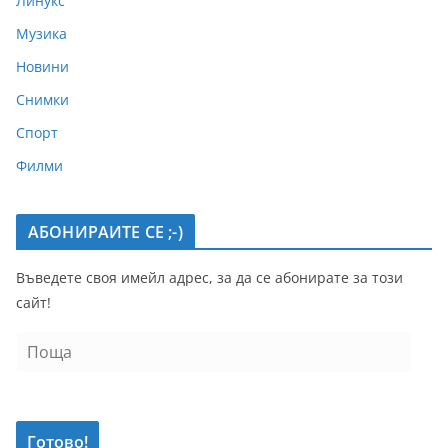
Линукс
Музика
Новини
Снимки
Спорт
Филми
АБОНИРАИТЕ СЕ ;-)
Въведете своя имейл адрес, за да се абонирате за този
сайт!
П
о
щ
а
Готово!