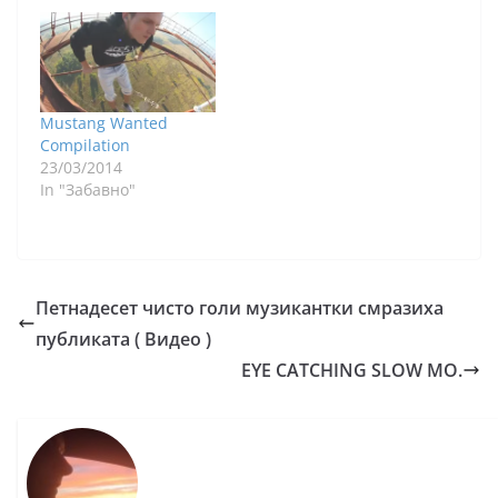
Mustang Wanted
Compilation
23/03/2014
In "Забавно"
Петнадесет чисто голи музикантки смразиха
публиката ( Видео )
EYE CATCHING SLOW MO.