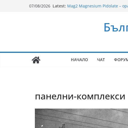
Skip
Latest:
Mag2 Magnesium Pidolate – ор
07/08/2026
to
на мускулите, сърцето и нерв
Рецепти за пикник на плажа
content
Бъл
Ново риалити превзема бълга
Здравословни Рецепти за Сму
35 години ЗОРА
НАЧАЛО
ЧАТ
ФОРУ
панелни-комплекси