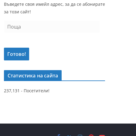
Въведете своя имейл адрес, за да се абонирате
за този сайт!
П
о
щ
а
Готово!
Статистика на сайта
237,131 - Посетители!