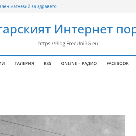
ален магнезий за здравето
ната система
гарският Интернет пор
рския ефир „Свекървата“
ти
https://Blog.FreeUniBG.eu
МИ
ГАЛЕРИЯ
RSS
ONLINE – РАДИО
FACEBOOK